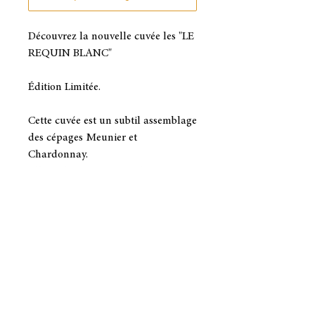
Découvrez la nouvelle cuvée les "LE
REQUIN BLANC"
Édition Limitée.
Cette cuvée est un subtil assemblage
des cépages Meunier et
Chardonnay.
Elle mêle aux senteurs d’agrumes
des nuances plus mûres d’abricot.
L’ensemble fruité offre ensuite une
bouche d’une belle fraîcheur avec
des notes minérales.
Un champagne fin et élégant, à
consommer après une bonne
plongée.