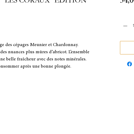
"LES CORAUX" EDITION
34,0
Quantit
lage des cépages Meunier et Chardonnay.
des nuances plus mûres d’abricot. L’ensemble
une belle fraîcheur avec des notes minérales.
consommer après une bonne plongée.
HISTOIRE
NARCOSE - 60
ACTUALITÉS
BOUTIQU