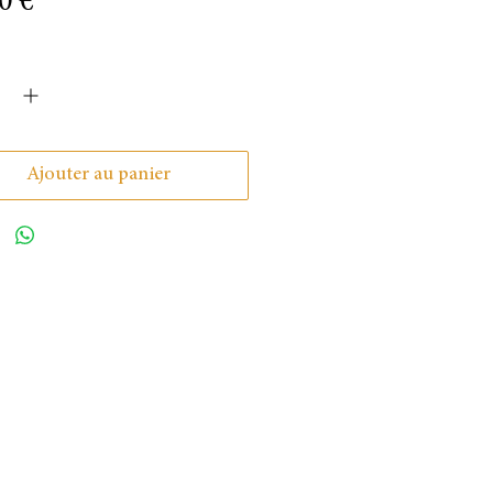
Prix
0 €
é
*
Ajouter au panier
E
CONTACT